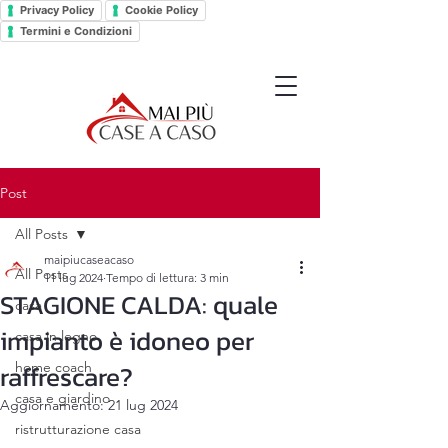
Privacy Policy
Cookie Policy
Termini e Condizioni
Post
All Posts
maipiucaseacaso
All Posts
11 lug 2024
Tempo di lettura: 3 min
STAGIONE CALDA: quale
casa
impianto è idoneo per
casa in legno
raffrescare?
home coach
casa e giardino
Aggiornamento:
21 lug 2024
ristrutturazione casa