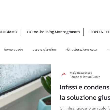
CHI SIAMO
C.C. co-housing Montegranaro
CONTATTI
home coach
casa e giardino
ristrutturazione casa
ma
maipiucaseacaso
Tempo di lettura: 3 min
Infissi e conden
la soluzione giu
Gli infissi giocano un ruolo 