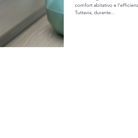
comfort abitativo e l’efficie
Tuttavia, durante...
info@maipiucaseacaso.com
P.IVA: 03952240541
©2026 by