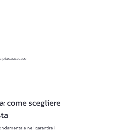
ipiucaseacaso
sa: come scegliere
sta
fondamentale nel garantire il