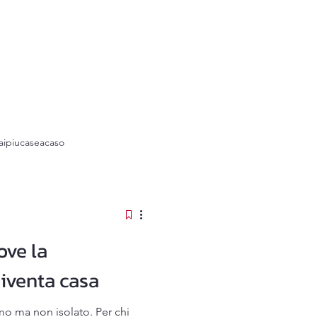
ipiucaseacaso
ove la
iventa casa
mo ma non isolato. Per chi