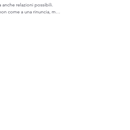
anche relazioni possibili.
a non come a una rinuncia, ma
re con intelligenza, cura e
l benessere quotidiano dipenda
cui si abita.
 Mai Piu Case A Caso