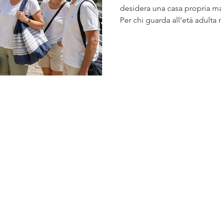
desidera una casa propria ma 
Per chi guarda all’età adult
come a una fase da organizza
vitalità. Per chi crede che i
anche dal contesto umano in 
info@maipiucaseacaso.com
P.IVA: 03952240541
©2026 by