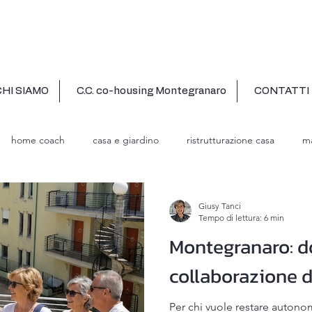
CHI SIAMO
C.C. co-housing Montegranaro
CONTATTI
home coach
casa e giardino
ristrutturazione casa
ma
Giusy Tanci
Tempo di lettura: 6 min
Montegranaro: d
collaborazione d
Per chi vuole restare autono